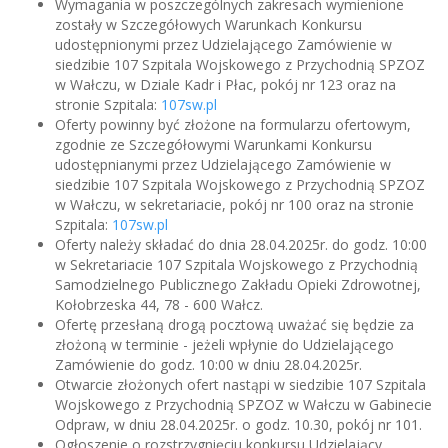
Wymagania w poszczególnych zakresach wymienione
zostały w Szczegółowych Warunkach Konkursu
udostępnionymi przez Udzielającego Zamówienie w
siedzibie 107 Szpitala Wojskowego z Przychodnią SPZOZ
w Wałczu, w Dziale Kadr i Płac, pokój nr 123 oraz na
stronie Szpitala:
107sw.pl
Oferty powinny być złożone na formularzu ofertowym,
zgodnie ze Szczegółowymi Warunkami Konkursu
udostępnianymi przez Udzielającego Zamówienie w
siedzibie 107 Szpitala Wojskowego z Przychodnią SPZOZ
w Wałczu, w sekretariacie, pokój nr 100 oraz na stronie
Szpitala:
107sw.pl
Oferty należy składać do dnia 28.04.2025r. do godz. 10:00
w Sekretariacie 107 Szpitala Wojskowego z Przychodnią
Samodzielnego Publicznego Zakładu Opieki Zdrowotnej,
Kołobrzeska 44, 78 - 600 Wałcz.
Ofertę przesłaną drogą pocztową uważać się będzie za
złożoną w terminie - jeżeli wpłynie do Udzielającego
Zamówienie do godz. 10:00 w dniu 28.04.2025r.
Otwarcie złożonych ofert nastąpi w siedzibie 107 Szpitala
Wojskowego z Przychodnią SPZOZ w Wałczu w Gabinecie
Odpraw, w dniu 28.04.2025r. o godz. 10.30, pokój nr 101.
Ogłoszenie o rozstrzygnięciu konkursu Udzielający