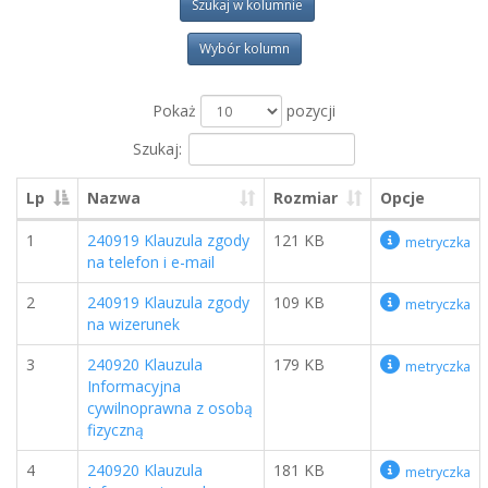
Szukaj w kolumnie
Wybór kolumn
Pokaż
pozycji
Szukaj:
Lp
Nazwa
Rozmiar
Opcje
1
240919 Klauzula zgody
121 KB
metryczka
na telefon i e-mail
2
240919 Klauzula zgody
109 KB
metryczka
na wizerunek
3
240920 Klauzula
179 KB
metryczka
Informacyjna
cywilnoprawna z osobą
fizyczną
4
240920 Klauzula
181 KB
metryczka