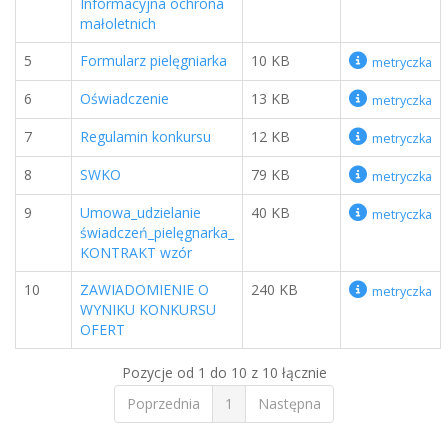
Informacyjna ochrona
małoletnich
5
Formularz pielęgniarka
10 KB
metryczka
6
Oświadczenie
13 KB
metryczka
7
Regulamin konkursu
12 KB
metryczka
8
SWKO
79 KB
metryczka
9
Umowa_udzielanie
40 KB
metryczka
świadczeń_pielęgnarka_
KONTRAKT wzór
10
ZAWIADOMIENIE O
240 KB
metryczka
WYNIKU KONKURSU
OFERT
Pozycje od 1 do 10 z 10 łącznie
Poprzednia
1
Następna