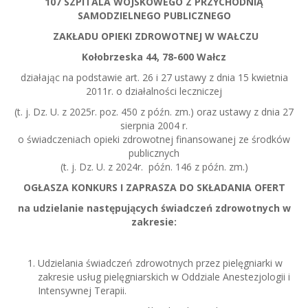
107 SZPITALA WOJSKOWEGO Z PRZYCHODNIĄ
SAMODZIELNEGO PUBLICZNEGO
ZAKŁADU OPIEKI ZDROWOTNEJ W WAŁCZU
Kołobrzeska 44, 78-600 Wałcz
działając na podstawie art. 26 i 27 ustawy z dnia 15 kwietnia
2011r. o działalności leczniczej
(t. j. Dz. U. z 2025r. poz. 450 z późn. zm.) oraz ustawy z dnia 27
sierpnia 2004 r.
o świadczeniach opieki zdrowotnej finansowanej ze środków
publicznych
(t. j. Dz. U. z 2024r. późn. 146 z późn. zm.)
OGŁASZA KONKURS I ZAPRASZA DO SKŁADANIA OFERT
na udzielanie następujących świadczeń zdrowotnych w
zakresie:
Udzielania świadczeń zdrowotnych przez pielęgniarki w
zakresie usług pielęgniarskich w Oddziale Anestezjologii i
Intensywnej Terapii.