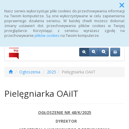
Menu
Nasz serwis wykorzystuje pliki cookies do przechowywania informacji
na Twoim komputerze. Są one wykorzystywane w celu zapewnienia
poprawnego działania serwisu. W każdej chwili możesz dokonać
Biuletyn Informacji Publicznej 107 Szpitala Wojskowego z
zmiany ustawień dot. przechowywania plików cookies w Twojej
Przychodnią SPZOZ w Wałczu
przeglądarce. Korzystając z serwisu wyrażasz zgodę na
przechowywanie
plików cookies
na Twoim komputerze.
Ogłoszenia
2025
Pielęgniarka OAiIT
Pielęgniarka OAiIT
OGŁOSZENIE NR 48/K/2025
DYREKTOR