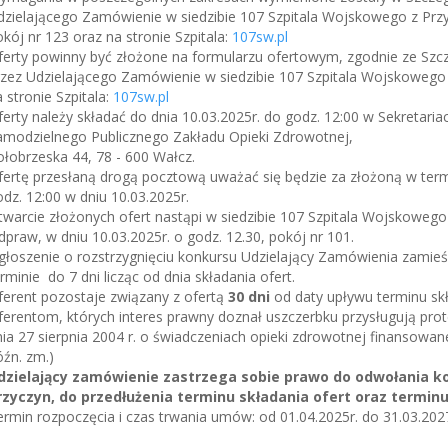
dzielającego Zamówienie w siedzibie 107 Szpitala Wojskowego z Przy
kój nr 123 oraz na stronie Szpitala:
107sw.pl
ferty powinny być złożone na formularzu ofertowym, zgodnie ze S
rzez Udzielającego Zamówienie w siedzibie 107 Szpitala Wojskowego
 stronie Szpitala:
107sw.pl
erty należy składać do dnia 10.03.2025r. do godz. 12:00 w Sekretari
amodzielnego Publicznego Zakładu Opieki Zdrowotnej,
łobrzeska 44, 78 - 600 Wałcz.
fertę przesłaną drogą pocztową uważać się będzie za złożoną w termi
dz. 12:00 w dniu 10.03.2025r.
twarcie złożonych ofert nastąpi w siedzibie 107 Szpitala Wojskoweg
praw, w dniu 10.03.2025r. o godz. 12.30, pokój nr 101.
łoszenie o rozstrzygnięciu konkursu Udzielający Zamówienia zamieści
rminie do 7 dni licząc od dnia składania ofert.
ferent pozostaje związany z ofertą
30 dni
od daty upływu terminu skł
ferentom, których interes prawny doznał uszczerbku przysługują pro
ia 27 sierpnia 2004 r. o świadczeniach opieki zdrowotnej finansowanej
źn. zm.)
dzielający zamówienie zastrzega sobie prawo do odwołania kon
rzyczyn, do przedłużenia terminu składania ofert oraz terminu
rmin rozpoczęcia i czas trwania umów: od 01.04.2025r. do 31.03.2027