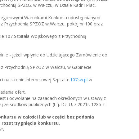
chodnią SPZOZ w Wałczu, w Dziale Kadr i Płac,
zczegółowymi Warunkami Konkursu udostępnianymi
 z Przychodnią SPZOZ w Wałczu, pokój nr 100 oraz
acie 107 Szpitala Wojskowego z Przychodnią
nie - jeżeli wpłynie do Udzielającego Zamówienie do
o z Przychodnią SPZOZ w Wałczu, w Gabinecie
 na stronie internetowej Szpitala:
107sw.pl
w
adania ofert.
test i odwołanie na zasadach określonych w ustawy z
 ze środków publicznych (t. j. Dz. U. z 2021r. 1285 z
kursu w całości lub w części bez podania
 rozstrzygnięcia konkursu.
r.