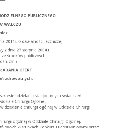
MODZIELNEGO PUBLICZNEGO
 W WAŁCZU
ałcz
ia 2011r. o działalności leczniczej
wy z dnia 27 sierpnia 2004 r.
j ze środków publicznych
późn. zm.)
KŁADANIA OFERT
eń zdrowotnych:
zakresie udzielania stacjonarnych świadczeń
ddziale Chirurgii Ogólnej;
dziedzinie chirurgii ogólnej w Oddziale Chirurgii
irurgii ogólnej w Oddziale Chirurgii Ogólnej.
gółowych Warunkach Konkursu udostępnionymi przez