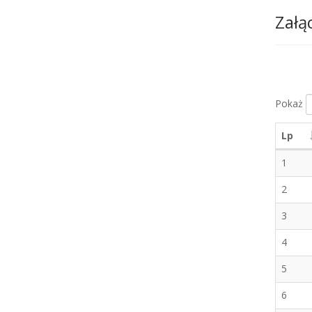
Załą
Pokaż
Lp
1
2
3
4
5
6