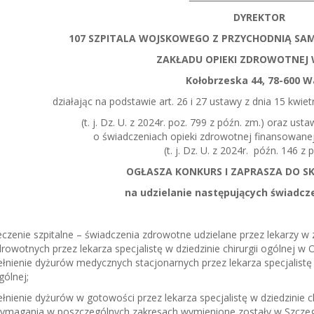
DYREKTOR
107 SZPITALA WOJSKOWEGO Z PRZYCHODNIĄ SA
ZAKŁADU OPIEKI ZDROWOTNEJ
Kołobrzeska 44, 78-600 W
działając na podstawie art. 26 i 27 ustawy z dnia 15 kwietn
(t. j. Dz. U. z 2024r. poz. 799 z późn. zm.) oraz usta
o świadczeniach opieki zdrowotnej finansowane
(t. j. Dz. U. z 2024r. późn. 146 z 
OGŁASZA KONKURS I ZAPRASZA DO S
na udzielanie następujących świadcz
czenie szpitalne – świadczenia zdrowotne udzielane przez lekarzy w 
rowotnych przez lekarza specjalistę w dziedzinie chirurgii ogólnej w O
łnienie dyżurów medycznych stacjonarnych przez lekarza specjalistę w 
ólnej;
łnienie dyżurów w gotowości przez lekarza specjalistę w dziedzinie ch
ymagania w poszczególnych zakresach wymienione zostały w Szcze