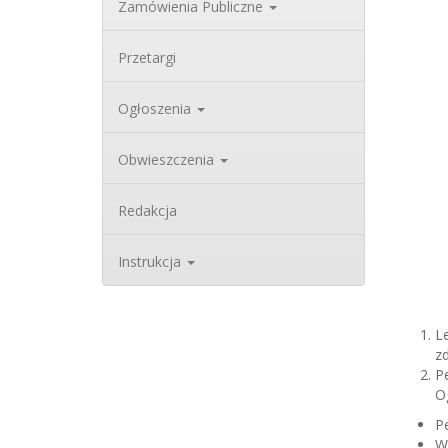
Zamówienia Publiczne
Przetargi
Ogłoszenia
Obwieszczenia
Redakcja
Instrukcja
Le
zd
Pe
Og
Pe
W