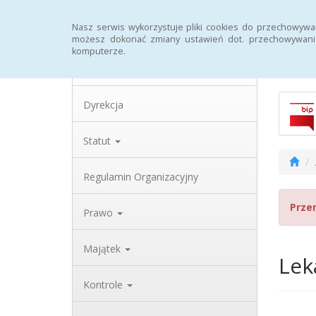
Strona główna
Archiwum
Rejestr zmian
Nasz serwis wykorzystuje pliki cookies do przechowywa
możesz dokonać zmiany ustawień dot. przechowywania
komputerze.
Biulety
Dane teleadresowe
Dyrekcja
Statut
Regulamin Organizacyjny
Prze
Prawo
Majątek
Lek
Kontrole