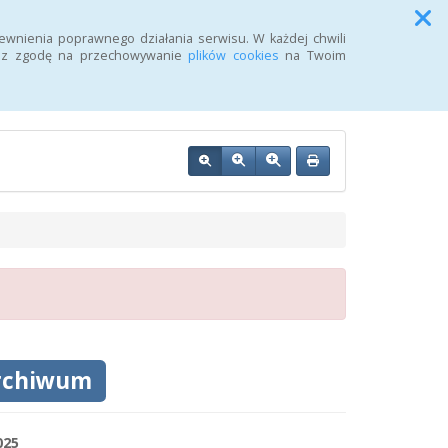
Przycisk wyszukaj duży
Szukaj
ewnienia poprawnego działania serwisu. W każdej chwili
żasz zgodę na przechowywanie
plików cookies
na Twoim
OZ w Wałczu
rchiwum
025