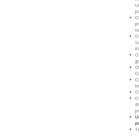
U
po
O
p
na
Of
S
Ko
O
go
O
Od
Og
te
O
O
dn
pó
U
p
Te