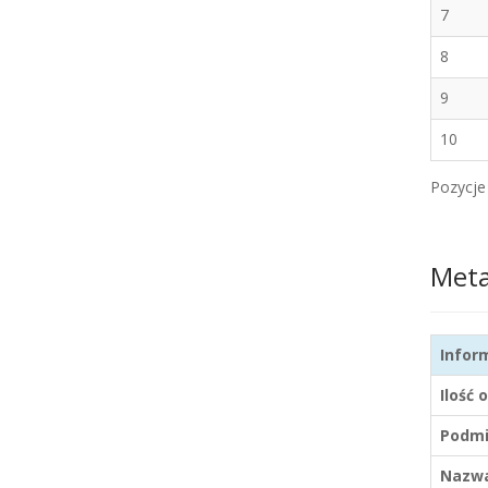
7
8
9
10
Pozycje 
Met
Infor
Ilość 
Podmi
Nazwa