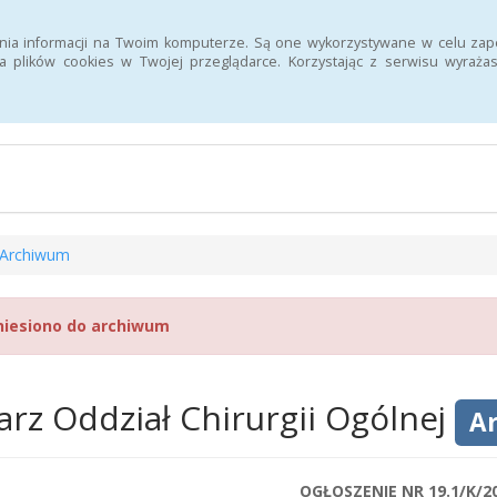
Szukaj
nia informacji na Twoim komputerze. Są one wykorzystywane w celu zap
 plików cookies w Twojej przeglądarce. Korzystając z serwisu wyra
n Informacji Publicznej 107 Szpitala Wojskowego z Przychodnią SPZ
Archiwum
niesiono do archiwum
arz Oddział Chirurgii Ogólnej
A
OGŁOSZENIE NR 19.1/K/2