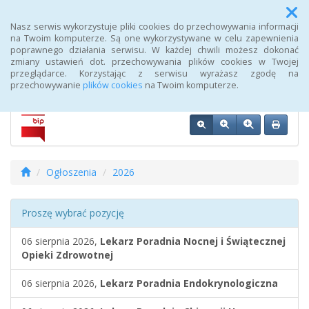
Menu
Nasz serwis wykorzystuje pliki cookies do przechowywania informacji
na Twoim komputerze. Są one wykorzystywane w celu zapewnienia
poprawnego działania serwisu. W każdej chwili możesz dokonać
Biuletyn Informacji Publicznej 107 Szpitala Wojskowego z
zmiany ustawień dot. przechowywania plików cookies w Twojej
Przychodnią SPZOZ w Wałczu
przeglądarce. Korzystając z serwisu wyrażasz zgodę na
przechowywanie
plików cookies
na Twoim komputerze.
Ogłoszenia
2026
Proszę wybrać pozycję
06 sierpnia 2026,
Lekarz Poradnia Nocnej i Świątecznej
Opieki Zdrowotnej
06 sierpnia 2026,
Lekarz Poradnia Endokrynologiczna