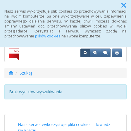
Menu
Nasz serwis wykorzystuje pliki cookies do przechowywania informacji
na Twoim komputerze. Są one wykorzystywane w celu zapewnienia
poprawnego działania serwisu. W każdej chwili możesz dokonać
Biuletyn Informacji Publicznej 107 Szpitala Wojskowego z
zmiany ustawień dot. przechowywania plików cookies w Twojej
Przychodnią SPZOZ w Wałczu
przeglądarce. Korzystając z serwisu wyrażasz zgodę na
przechowywanie
plików cookies
na Twoim komputerze.
Szukaj
Brak wyników wyszukiwania.
Nasz serwis wykorzystuje pliki cookies - dowiedz
się więcej