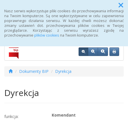
Menu
Nasz serwis wykorzystuje pliki cookies do przechowywania informacji
na Twoim komputerze. Są one wykorzystywane w celu zapewnienia
poprawnego działania serwisu. W każdej chwili możesz dokonać
Biuletyn Informacji Publicznej 107 Szpitala Wojskowego z
zmiany ustawień dot. przechowywania plików cookies w Twojej
Przychodnią SPZOZ w Wałczu
przeglądarce. Korzystając z serwisu wyrażasz zgodę na
przechowywanie
plików cookies
na Twoim komputerze.
Dokumenty BIP
Dyrekcja
Dyrekcja
Komendant
funkcja: