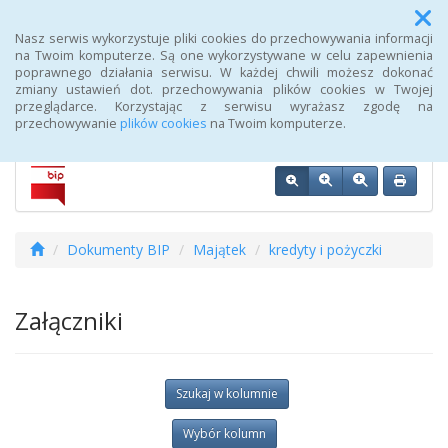
Menu
Nasz serwis wykorzystuje pliki cookies do przechowywania informacji
na Twoim komputerze. Są one wykorzystywane w celu zapewnienia
poprawnego działania serwisu. W każdej chwili możesz dokonać
Biuletyn Informacji Publicznej 107 Szpitala Wojskowego z
zmiany ustawień dot. przechowywania plików cookies w Twojej
Przychodnią SPZOZ w Wałczu
przeglądarce. Korzystając z serwisu wyrażasz zgodę na
przechowywanie
plików cookies
na Twoim komputerze.
Dokumenty BIP
Majątek
kredyty i pożyczki
Załączniki
Szukaj w kolumnie
Wybór kolumn