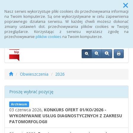
Menu
Nasz serwis wykorzystuje pliki cookies do przechowywania informacji
na Twoim komputerze. Są one wykorzystywane w celu zapewnienia
poprawnego działania serwisu. W każdej chwili możesz dokonać
Biuletyn Informacji Publicznej 107 Szpitala Wojskowego z
zmiany ustawień dot. przechowywania plików cookies w Twojej
Przychodnią SPZOZ w Wałczu
przeglądarce. Korzystając z serwisu wyrażasz zgodę na
przechowywanie
plików cookies
na Twoim komputerze.
Obwieszczenia
2026
Proszę wybrać pozycję
Archiwum
03 czerwca 2026,
KONKURS OFERT 01/KO/2026 -
WYKONYWANIE USŁUG DIAGNOSTYCZNYCH Z ZAKRESU
PATOMORFOLOGII