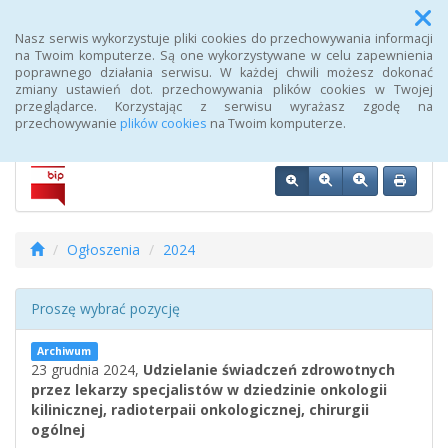
Menu
Nasz serwis wykorzystuje pliki cookies do przechowywania informacji
na Twoim komputerze. Są one wykorzystywane w celu zapewnienia
poprawnego działania serwisu. W każdej chwili możesz dokonać
Biuletyn Informacji Publicznej 107 Szpitala Wojskowego z
zmiany ustawień dot. przechowywania plików cookies w Twojej
Przychodnią SPZOZ w Wałczu
przeglądarce. Korzystając z serwisu wyrażasz zgodę na
przechowywanie
plików cookies
na Twoim komputerze.
Ogłoszenia
2024
Proszę wybrać pozycję
Archiwum
23 grudnia 2024,
Udzielanie świadczeń zdrowotnych
przez lekarzy specjalistów w dziedzinie onkologii
kilinicznej, radioterpaii onkologicznej, chirurgii
ogólnej