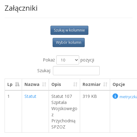
Załączniki
Szukaj w kolumnie
Wybór kolumn
Pokaż
pozycji
Szukaj:
Lp
Nazwa
Opis
Rozmiar
Opcje
1
Statut
Statut 107
319 KB
metryczk
Szpitala
Wojskowego
z
Przychodnią
SPZOZ