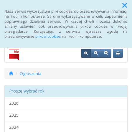
Menu
Nasz serwis wykorzystuje pliki cookies do przechowywania informacji
na Twoim komputerze. Są one wykorzystywane w celu zapewnienia
poprawnego działania serwisu. W każdej chwili możesz dokonać
Biuletyn Informacji Publicznej 107 Szpitala Wojskowego z
zmiany ustawień dot. przechowywania plików cookies w Twojej
Przychodnią SPZOZ w Wałczu
przeglądarce. Korzystając z serwisu wyrażasz zgodę na
przechowywanie
plików cookies
na Twoim komputerze.
Ogłoszenia
Proszę wybrać rok
2026
2025
2024