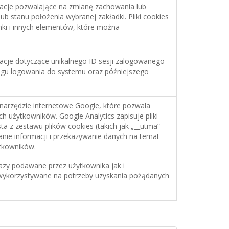
acje pozwalające na zmianę zachowania lub
lub stanu położenia wybranej zakładki. Pliki cookies
onki i innych elementów, które można
acje dotyczące unikalnego ID sesji zalogowanego
egu logowania do systemu oraz późniejszego
 narzędzie internetowe Google, które pozwala
ch użytkowników. Google Analytics zapisuje pliki
a z zestawu plików cookies (takich jak „__utma”
anie informacji i przekazywanie danych na temat
tkowników.
razy podawane przez użytkownika jak i
wykorzystywane na potrzeby uzyskania pożądanych