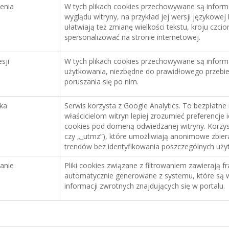
enia
W tych plikach cookies przechowywane są inform
wyglądu witryny, na przykład jej wersji językowej 
ułatwiają też zmianę wielkości tekstu, kroju czci
spersonalizować na stronie internetowej.
sji
W tych plikach cookies przechowywane są inform
użytkowania, niezbędne do prawidłowego przebi
poruszania się po nim.
yka
Serwis korzysta z Google Analytics. To bezpłatne
właścicielom witryn lepiej zrozumieć preferencje i
cookies pod domeną odwiedzanej witryny. Korzyst
czy „_utmz”), które umożliwiają anonimowe zbier
trendów bez identyfikowania poszczególnych uży
wanie
Pliki cookies związane z filtrowaniem zawierają f
automatycznie generowane z systemu, które są 
informacji zwrotnych znajdujących się w portalu.