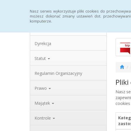
Strona główna
Archiwum
Rejestr zmian
Nasz serwis wykorzystuje pliki cookies do przechowywa
możesz dokonać zmiany ustawień dot. przechowywania
komputerze.
Biulety
Dane teleadresowe
Dyrekcja
Statut
Regulamin Organizacyjny
Plik
Prawo
Nasz se
zapewni
Majątek
cookies
Kateg
Kontrole
zasto