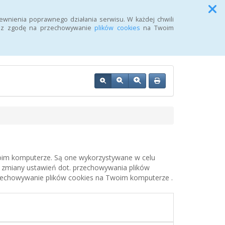
Przycisk wyszukaj duży
Szukaj
ewnienia poprawnego działania serwisu. W każdej chwili
żasz zgodę na przechowywanie
plików cookies
na Twoim
OZ w Wałczu
woim komputerze. Są one wykorzystywane w celu
 zmiany ustawień dot. przechowywania plików
rzechowywanie plików cookies na Twoim komputerze .