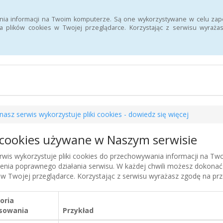
Szukaj
nia informacji na Twoim komputerze. Są one wykorzystywane w celu zap
 plików cookies w Twojej przeglądarce. Korzystając z serwisu wyra
n Informacji Publicznej 107 Szpitala Wojskowego z Przychodnią SPZ
nasz serwis wykorzystuje pliki cookies - dowiedz się więcej
i cookies używane w Naszym serwisie
rwis wykorzystuje pliki cookies do przechowywania informacji na T
enia poprawnego działania serwisu. W każdej chwili możesz dokonać
 w Twojej przeglądarce. Korzystając z serwisu wyrażasz zgodę na p
oria
sowania
Przykład