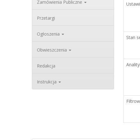
Zamówienia Publiczne
Ustawi
Przetargi
Ogłoszenia
Stan se
Obwieszczenia
Analit
Redakcja
Instrukcja
Filtro