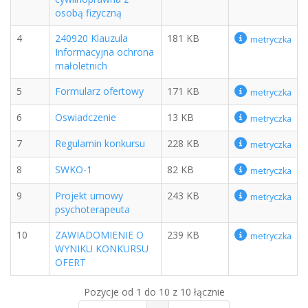
osobą fizyczną
4
240920 Klauzula
181 KB
metryczka
Informacyjna ochrona
małoletnich
5
Formularz ofertowy
171 KB
metryczka
6
Oswiadczenie
13 KB
metryczka
7
Regulamin konkursu
228 KB
metryczka
8
SWKO-1
82 KB
metryczka
9
Projekt umowy
243 KB
metryczka
psychoterapeuta
10
ZAWIADOMIENIE O
239 KB
metryczka
WYNIKU KONKURSU
OFERT
Pozycje od 1 do 10 z 10 łącznie