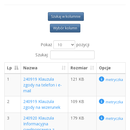
Szukaj w kolumnie
Wybór kolumn
Pokaż
pozycji
Szukaj:
Lp
Nazwa
Rozmiar
Opcje
1
240919 Klauzula
121 KB
metryczka
zgody na telefon i e-
mail
2
240919 Klauzula
109 KB
metryczka
zgody na wizerunek
3
240920 Klauzula
179 KB
metryczka
Informacyjna
cywilnoprawna z