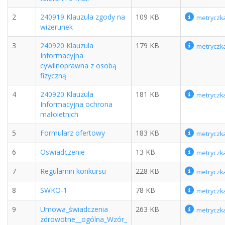
2
240919 Klauzula zgody na
109 KB
metryczk
wizerunek
3
240920 Klauzula
179 KB
metryczk
Informacyjna
cywilnoprawna z osobą
fizyczną
4
240920 Klauzula
181 KB
metryczk
Informacyjna ochrona
małoletnich
5
Formularz ofertowy
183 KB
metryczk
6
Oswiadczenie
13 KB
metryczk
7
Regulamin konkursu
228 KB
metryczk
8
SWKO-1
78 KB
metryczk
9
Umowa_świadczenia
263 KB
metryczk
zdrowotne__ogólna_Wzór_