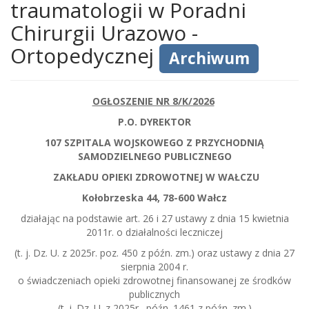
traumatologii w Poradni
Chirurgii Urazowo -
Ortopedycznej
Archiwum
OGŁOSZENIE NR 8/K/2026
P.O. DYREKTOR
107 SZPITALA WOJSKOWEGO Z PRZYCHODNIĄ
SAMODZIELNEGO PUBLICZNEGO
ZAKŁADU OPIEKI ZDROWOTNEJ W WAŁCZU
Kołobrzeska 44, 78-600 Wałcz
działając na podstawie art. 26 i 27 ustawy z dnia 15 kwietnia
2011r. o działalności leczniczej
(t. j. Dz. U. z 2025r. poz. 450 z późn. zm.) oraz ustawy z dnia 27
sierpnia 2004 r.
o świadczeniach opieki zdrowotnej finansowanej ze środków
publicznych
(t. j. Dz. U. z 2025r. późn. 1461 z późn. zm.)