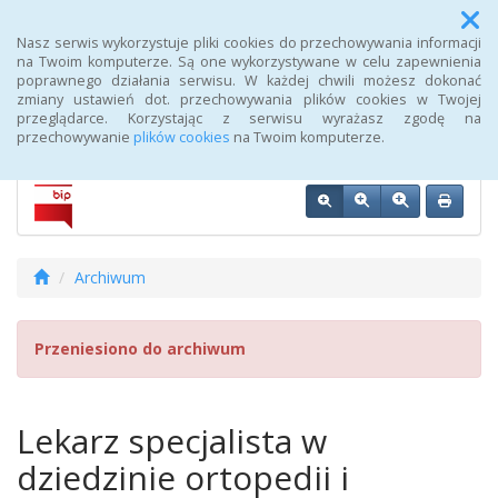
Menu
Nasz serwis wykorzystuje pliki cookies do przechowywania informacji
na Twoim komputerze. Są one wykorzystywane w celu zapewnienia
poprawnego działania serwisu. W każdej chwili możesz dokonać
Biuletyn Informacji Publicznej 107 Szpitala Wojskowego z
zmiany ustawień dot. przechowywania plików cookies w Twojej
Przychodnią SPZOZ w Wałczu
przeglądarce. Korzystając z serwisu wyrażasz zgodę na
przechowywanie
plików cookies
na Twoim komputerze.
Archiwum
Przeniesiono do archiwum
Lekarz specjalista w
dziedzinie ortopedii i