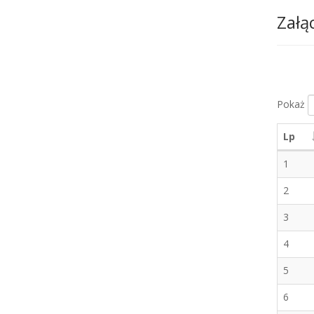
Załą
Pokaż
Lp
1
2
3
4
5
6