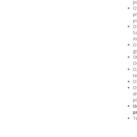
po
O
p
po
Of
S
Ko
O
go
O
Od
Og
te
O
O
dn
pó
U
p
Te