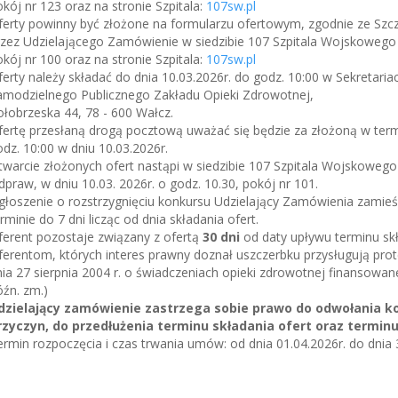
kój nr 123 oraz na stronie Szpitala:
107sw.pl
ferty powinny być złożone na formularzu ofertowym, zgodnie ze S
rzez Udzielającego Zamówienie w siedzibie 107 Szpitala Wojskowego 
kój nr 100 oraz na stronie Szpitala:
107sw.pl
erty należy składać do dnia 10.03.2026r. do godz. 10:00 w Sekretari
amodzielnego Publicznego Zakładu Opieki Zdrowotnej,
łobrzeska 44, 78 - 600 Wałcz.
fertę przesłaną drogą pocztową uważać się będzie za złożoną w termi
dz. 10:00 w dniu 10.03.2026r.
twarcie złożonych ofert nastąpi w siedzibie 107 Szpitala Wojskowe
praw, w dniu 10.03. 2026r. o godz. 10.30, pokój nr 101.
łoszenie o rozstrzygnięciu konkursu Udzielający Zamówienia zamieści
rminie do 7 dni licząc od dnia składania ofert.
ferent pozostaje związany z ofertą
30 dni
od daty upływu terminu skł
ferentom, których interes prawny doznał uszczerbku przysługują pro
ia 27 sierpnia 2004 r. o świadczeniach opieki zdrowotnej finansowanej
źn. zm.)
dzielający zamówienie zastrzega sobie prawo do odwołania kon
rzyczyn, do przedłużenia terminu składania ofert oraz terminu
rmin rozpoczęcia i czas trwania umów: od dnia 01.04.2026r. do dnia 