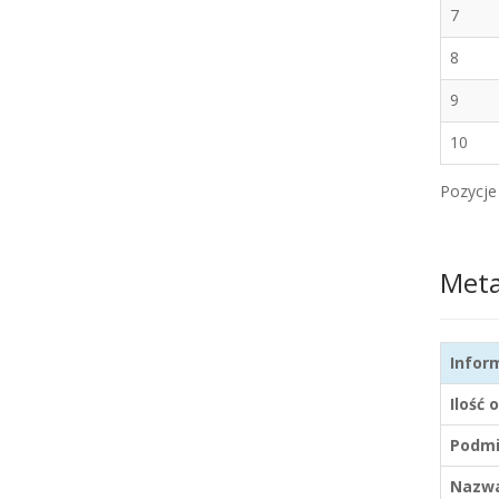
7
8
9
10
Pozycje 
Met
Infor
Ilość 
Podmi
Nazwa