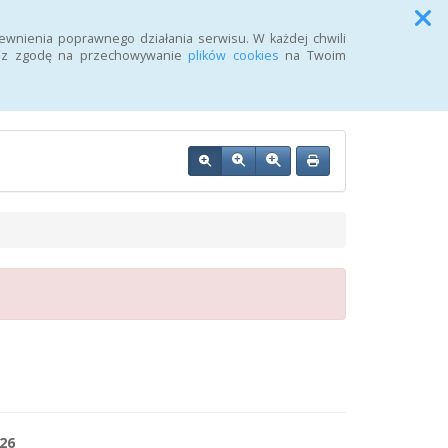
Przycisk wyszukaj duży
Szukaj
ewnienia poprawnego działania serwisu. W każdej chwili
żasz zgodę na przechowywanie
plików cookies
na Twoim
OZ w Wałczu
26