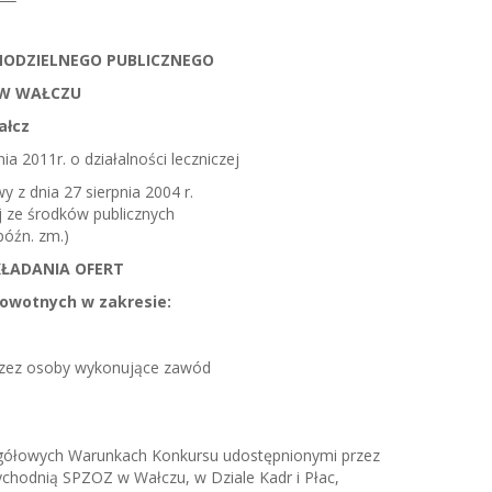
EKTOR
MODZIELNEGO PUBLICZNEGO
 W WAŁCZU
ałcz
ia 2011r. o działalności leczniczej
wy z dnia 27 sierpnia 2004 r.
j ze środków publicznych
 późn. zm.)
KŁADANIA OFERT
rowotnych w zakresie:
 przez osoby wykonujące zawód
gółowych Warunkach Konkursu udostępnionymi przez
chodnią SPZOZ w Wałczu, w Dziale Kadr i Płac,