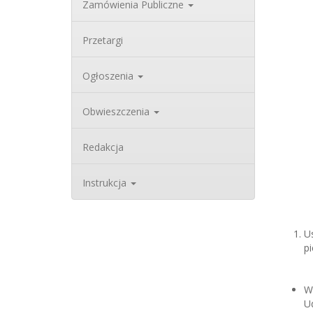
Zamówienia Publiczne
Przetargi
Ogłoszenia
Obwieszczenia
Redakcja
Instrukcja
Us
pi
W
U