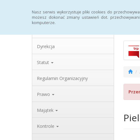
Strona główna
Archiwum
Rejestr zmian
Nasz serwis wykorzystuje pliki cookies do przechowywa
możesz dokonać zmiany ustawień dot. przechowywania
komputerze.
Biulety
Dane teleadresowe
Dyrekcja
Statut
Regulamin Organizacyjny
Prze
Prawo
Majątek
Pie
Kontrole