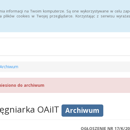
Szukaj
nia informacji na Twoim komputerze. Są one wykorzystywane w celu zap
 plików cookies w Twojej przeglądarce. Korzystając z serwisu wyra
n Informacji Publicznej 107 Szpitala Wojskowego z Przychodnią SPZ
Archiwum
niesiono do archiwum
lęgniarka OAiIT
Archiwum
OGŁOSZENIE NR 17/K/20