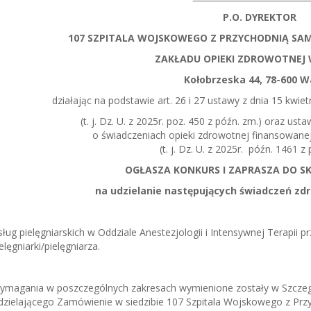
P.O. DYR
107 SZPITALA WOJSKOWEGO Z PRZYCHODNIĄ SA
ZAKŁADU OPIEKI ZDROWOTNEJ
Kołobrzeska 44, 78-600 W
działając na podstawie art. 26 i 27 ustawy z dnia 15 kwietn
(t. j. Dz. U. z 2025r. poz. 450 z późn. zm.) oraz usta
o świadczeniach opieki zdrowotnej finansowane
(t. j. Dz. U. z 2025r. późn. 1461 z
OGŁASZA KONKURS I ZAPRASZA DO S
na udzielanie następujących świadczeń zd
ług pielęgniarskich w Oddziale Anestezjologii i Intensywnej Terapii
elęgniarki/pielęgniarza.
ymagania w poszczególnych zakresach wymienione zostały w Szcze
dzielającego Zamówienie w siedzibie 107 Szpitala Wojskowego z Przy