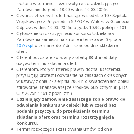
złożoną w terminie - jeżeli wpłynie do Udzielającego
Zamówienie do godz. 10:00 w dniu 10.03.2026r.
Otwarcie złożonych ofert nastąpi w siedzibie 107 Szpitala
Wojskowego z Przychodnią SPZOZ w Wałczu w Gabinecie
Odpraw, w dniu 10.03. 2026r. o godz. 10.30, pokój nr 101.
Ogłoszenie o rozstrzygnięciu konkursu Udzielający
Zamówienia zamieści na stronie internetowej Szpitala:
107sw.pl
w terminie do 7 dni licząc od dnia składania
ofert.
Oferent pozostaje związany z ofertą
30 dni
od daty
upływu terminu składania ofert.
Oferentom, których interes prawny doznał uszczerbku
przysługują protest i odwołanie na zasadach określonych
w ustawy z dnia 27 sierpnia 2004 r. o świadczeniach opieki
zdrowotnej finansowanej ze środków publicznych (t. j. Dz.
U. z 2025r. 1461 z późn. zm.)
Udzielający zamówienie zastrzega sobie prawo do
odwołania konkursu w całości lub w części bez
podania przyczyn, do przedłużenia terminu
składania ofert oraz terminu rozstrzygnięcia
konkursu.
Termin rozpoczęcia i czas trwania umów: od dnia