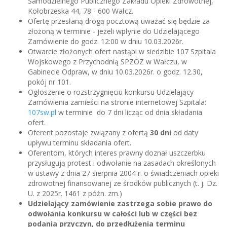
Samodzielnego Publicznego Zakładu Opieki Zdrowotnej,
Kołobrzeska 44, 78 - 600 Wałcz.
Ofertę przesłaną drogą pocztową uważać się będzie za
złożoną w terminie - jeżeli wpłynie do Udzielającego
Zamówienie do godz. 12:00 w dniu 10.03.2026r.
Otwarcie złożonych ofert nastąpi w siedzibie 107 Szpitala
Wojskowego z Przychodnią SPZOZ w Wałczu, w
Gabinecie Odpraw, w dniu 10.03.2026r. o godz. 12.30,
pokój nr 101.
Ogłoszenie o rozstrzygnięciu konkursu Udzielający
Zamówienia zamieści na stronie internetowej Szpitala:
107sw.pl
w terminie do 7 dni licząc od dnia składania
ofert.
Oferent pozostaje związany z ofertą
30 dni
od daty
upływu terminu składania ofert.
Oferentom, których interes prawny doznał uszczerbku
przysługują protest i odwołanie na zasadach określonych
w ustawy z dnia 27 sierpnia 2004 r. o świadczeniach opieki
zdrowotnej finansowanej ze środków publicznych (t. j. Dz.
U. z 2025r. 1461 z późn. zm.)
Udzielający zamówienie zastrzega sobie prawo do
odwołania konkursu w całości lub w części bez
podania przyczyn, do przedłużenia terminu