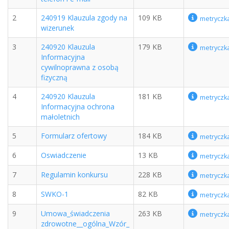
2
240919 Klauzula zgody na
109 KB
metryczk
wizerunek
3
240920 Klauzula
179 KB
metryczk
Informacyjna
cywilnoprawna z osobą
fizyczną
4
240920 Klauzula
181 KB
metryczk
Informacyjna ochrona
małoletnich
5
Formularz ofertowy
184 KB
metryczk
6
Oswiadczenie
13 KB
metryczk
7
Regulamin konkursu
228 KB
metryczk
8
SWKO-1
82 KB
metryczk
9
Umowa_świadczenia
263 KB
metryczk
zdrowotne__ogólna_Wzór_