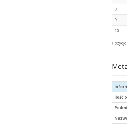
8
9
10
Pozycje 
Met
Infor
Ilość 
Podmi
Nazwa