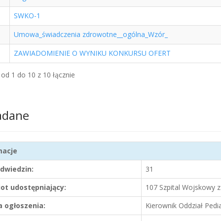
SWKO-1
Umowa_świadczenia zdrowotne__ogólna_Wzór_
ZAWIADOMIENIE O WYNIKU KONKURSU OFERT
od 1 do 10 z 10 łącznie
adane
macje
odwiedzin:
31
ot udostępniający:
107 Szpital Wojskowy 
 ogłoszenia:
Kierownik Oddział Pedi