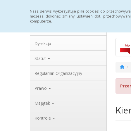
Strona główna
Archiwum
Rejestr zmian
Nasz serwis wykorzystuje pliki cookies do przechowywa
możesz dokonać zmiany ustawień dot. przechowywania
komputerze.
Biulety
Dane teleadresowe
Dyrekcja
Statut
Regulamin Organizacyjny
Prze
Prawo
Majątek
Kie
Kontrole