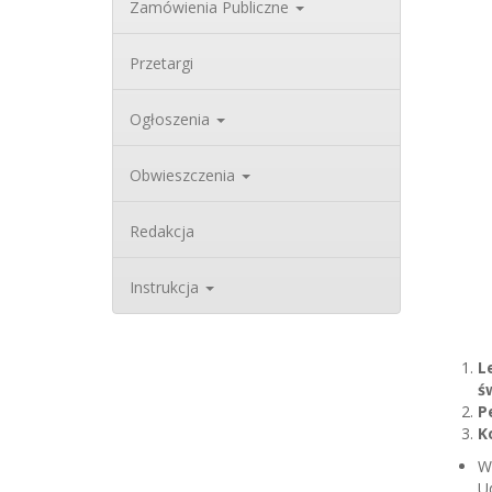
Zamówienia Publiczne
Przetargi
Ogłoszenia
Obwieszczenia
Redakcja
Instrukcja
L
ś
P
K
W
U