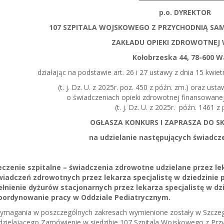
p.o. DYREKTOR
107 SZPITALA WOJSKOWEGO Z PRZYCHODNIĄ SA
ZAKŁADU OPIEKI ZDROWOTNEJ
Kołobrzeska 44, 78-600 W
działając na podstawie art. 26 i 27 ustawy z dnia 15 kwietn
(t. j. Dz. U. z 2025r. poz. 450 z późn. zm.) oraz usta
o świadczeniach opieki zdrowotnej finansowane
(t. j. Dz. U. z 2025r. późn. 1461 z
OGŁASZA KONKURS I ZAPRASZA DO S
na udzielanie następujących świadcz
eczenie szpitalne – świadczenia zdrowotne udzielane przez le
wiadczeń zdrowotnych przez lekarza specjalistę w dziedzinie p
ełnienie dyżurów stacjonarnych przez lekarza specjalistę w dz
oordynowanie pracy w Oddziale Pediatrycznym.
ymagania w poszczególnych zakresach wymienione zostały w Szcze
dzielającego Zamówienie w siedzibie 107 Szpitala Wojskowego z Przy