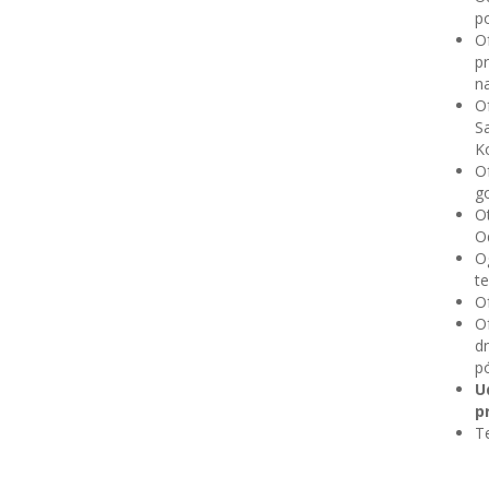
po
O
p
na
Of
S
Ko
O
go
O
Od
Og
te
O
O
dn
pó
U
p
Te