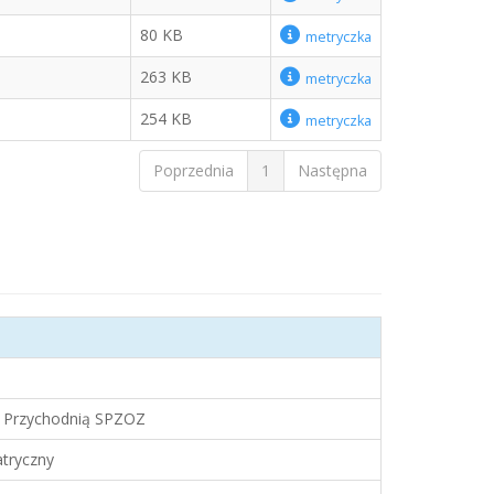
80 KB
metryczka
263 KB
metryczka
254 KB
metryczka
Poprzednia
1
Następna
z Przychodnią SPZOZ
atryczny