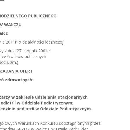
MODZIELNEGO PUBLICZNEGO
 W WAŁCZU
ałcz
ia 2011r. o działalności leczniczej
wy z dnia 27 sierpnia 2004 r.
j ze środków publicznych
 późn. zm.)
KŁADANIA OFERT
eń zdrowotnych:
karzy w zakresie udzielania stacjonarnych
ediatrii w Oddziale Pediatrycznym;
iedzinie pediatrii w Oddziale Pediatrycznym.
gółowych Warunkach Konkursu udostępnionymi przez
chodnią SPZOZ w Wałczu, w Dziale Kadr i Płac,