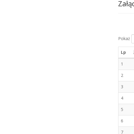
Załą
Pokaż
Lp
1
2
3
4
5
6
7