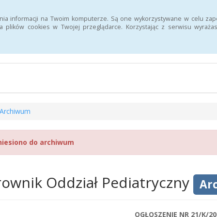
Szukaj
nia informacji na Twoim komputerze. Są one wykorzystywane w celu zap
 plików cookies w Twojej przeglądarce. Korzystając z serwisu wyra
n Informacji Publicznej 107 Szpitala Wojskowego z Przychodnią SPZ
Archiwum
niesiono do archiwum
rownik Oddział Pediatryczny
Ar
OGŁOSZENIE NR 21/K/20