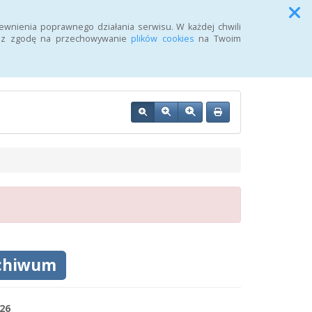
Przycisk wyszukaj duży
Szukaj
ewnienia poprawnego działania serwisu. W każdej chwili
żasz zgodę na przechowywanie
plików cookies
na Twoim
OZ w Wałczu
chiwum
26