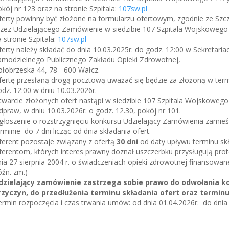
kój nr 123 oraz na stronie Szpitala:
107sw.pl
ferty powinny być złożone na formularzu ofertowym, zgodnie ze S
rzez Udzielającego Zamówienie w siedzibie 107 Szpitala Wojskowego
 stronie Szpitala:
107sw.pl
erty należy składać do dnia 10.03.2025r. do godz. 12:00 w Sekretari
amodzielnego Publicznego Zakładu Opieki Zdrowotnej,
łobrzeska 44, 78 - 600 Wałcz.
fertę przesłaną drogą pocztową uważać się będzie za złożoną w termi
dz. 12:00 w dniu 10.03.2026r.
twarcie złożonych ofert nastąpi w siedzibie 107 Szpitala Wojskoweg
praw, w dniu 10.03.2026r. o godz. 12.30, pokój nr 101.
łoszenie o rozstrzygnięciu konkursu Udzielający Zamówienia zamieści
rminie do 7 dni licząc od dnia składania ofert.
ferent pozostaje związany z ofertą
30 dni
od daty upływu terminu skł
ferentom, których interes prawny doznał uszczerbku przysługują pro
ia 27 sierpnia 2004 r. o świadczeniach opieki zdrowotnej finansowanej
źn. zm.)
dzielający zamówienie zastrzega sobie prawo do odwołania kon
rzyczyn, do przedłużenia terminu składania ofert oraz terminu
rmin rozpoczęcia i czas trwania umów: od dnia 01.04.2026r. do dnia 