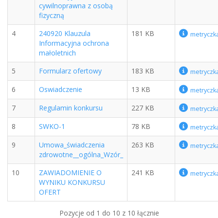
cywilnoprawna z osobą
fizyczną
4
240920 Klauzula
181 KB
metryczk
Informacyjna ochrona
małoletnich
5
Formularz ofertowy
183 KB
metryczk
6
Oswiadczenie
13 KB
metryczk
7
Regulamin konkursu
227 KB
metryczk
8
SWKO-1
78 KB
metryczk
9
Umowa_świadczenia
263 KB
metryczk
zdrowotne__ogólna_Wzór_
10
ZAWIADOMIENIE O
241 KB
metryczk
WYNIKU KONKURSU
OFERT
Pozycje od 1 do 10 z 10 łącznie