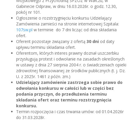
Wojskowego z Przychodnią SPZOZ w Wałczu, w
Gabinecie Odpraw, w dniu 16.03.2026r. o godz. 12.30,
pokój nr 101.
Ogłoszenie o rozstrzygnięciu konkursu Udzielający
Zamówienia zamieści na stronie internetowej Szpitala:
107sw.pl
w terminie do 7 dni licząc od dnia składania
ofert.
Oferent pozostaje związany z ofertą
30 dni
od daty
upływu terminu składania ofert.
Oferentom, których interes prawny doznał uszczerbku
przysługują protest i odwołanie na zasadach określonych
w ustawy z dnia 27 sierpnia 2004 r. o świadczeniach opieki
zdrowotnej finansowanej ze środków publicznych (t. j. Dz.
U. z 2025r. 1461 z późn. zm.)
Udzielający zamówienie zastrzega sobie prawo do
odwołania konkursu w całości lub w części bez
podania przyczyn, do przedłużenia terminu
składania ofert oraz terminu rozstrzygnięcia
konkursu.
Termin rozpoczęcia i czas trwania umów: od 01.04.2026r
do 31.03.2028r.