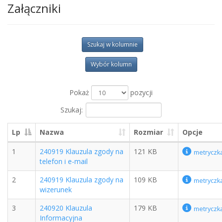
Załączniki
Szukaj w kolumnie
Wybór kolumn
Pokaż
pozycji
Szukaj:
Lp
Nazwa
Rozmiar
Opcje
1
240919 Klauzula zgody na
121 KB
metryczk
telefon i e-mail
2
240919 Klauzula zgody na
109 KB
metryczk
wizerunek
3
240920 Klauzula
179 KB
metryczk
Informacyjna