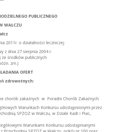
MODZIELNEGO PUBLICZNEGO
 W WAŁCZU
ałcz
ia 2011r. o działalności leczniczej
wy z dnia 27 sierpnia 2004 r.
j ze środków publicznych
 późn. zm.)
KŁADANIA OFERT
eń zdrowotnych:
inie chorób zakaźnych w Poradni Chorób Zakaźnych.
gółowych Warunkach Konkursu udostępnionymi przez
chodnią SPZOZ w Wałczu, w Dziale Kadr i Płac,
zczegółowymi Warunkami Konkursu udostępnianymi
 z Przychodnią SPZOZ w Wałczu, pokój nr 100 oraz