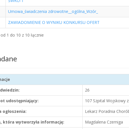
SWKO-1
Umowa_świadczenia zdrowotne__ogólna_Wzór_
ZAWIADOMIENIE O WYNIKU KONKURSU OFERT
od 1 do 10 z 10 łącznie
adane
macje
odwiedzin:
26
ot udostępniający:
107 Szpital Wojskowy 
 ogłoszenia:
Lekarz Poradnia Choró
, która wytworzyła informację:
Magdalena Czerniga