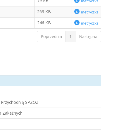
79 KB
metryczka
263 KB
metryczka
246 KB
metryczka
Poprzednia
1
Następna
z Przychodnią SPZOZ
b Zakaźnych