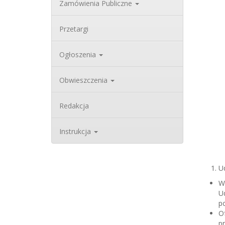
Zamówienia Publiczne
Przetargi
Ogłoszenia
Obwieszczenia
Redakcja
Instrukcja
U
W
U
po
O
p