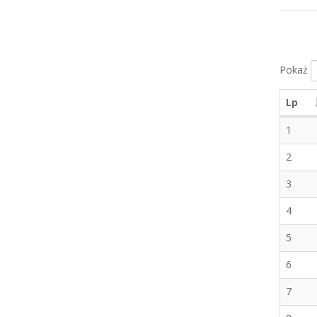
Pokaż
Lp
1
2
3
4
5
6
7