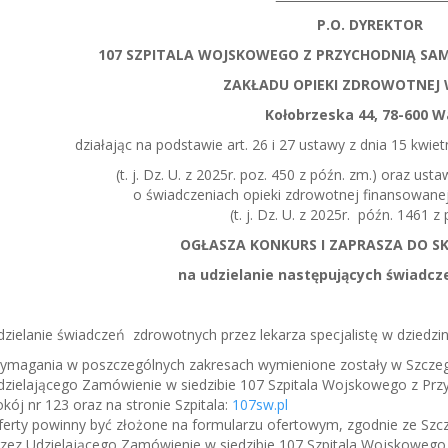
P.O. DYREKTOR
107 SZPITALA WOJSKOWEGO Z PRZYCHODNIĄ SA
ZAKŁADU OPIEKI ZDROWOTNEJ
Kołobrzeska 44, 78-600 W
działając na podstawie art. 26 i 27 ustawy z dnia 15 kwietn
(t. j. Dz. U. z 2025r. poz. 450 z późn. zm.) oraz usta
o świadczeniach opieki zdrowotnej finansowane
(t. j. Dz. U. z 2025r. późn. 1461 z
OGŁASZA KONKURS I ZAPRASZA DO S
na udzielanie następujących świadcz
dzielanie świadczeń zdrowotnych przez lekarza specjalistę w dziedz
ymagania w poszczególnych zakresach wymienione zostały w Szcze
dzielającego Zamówienie w siedzibie 107 Szpitala Wojskowego z Przy
kój nr 123 oraz na stronie Szpitala:
107sw.pl
ferty powinny być złożone na formularzu ofertowym, zgodnie ze S
rzez Udzielającego Zamówienie w siedzibie 107 Szpitala Wojskowego