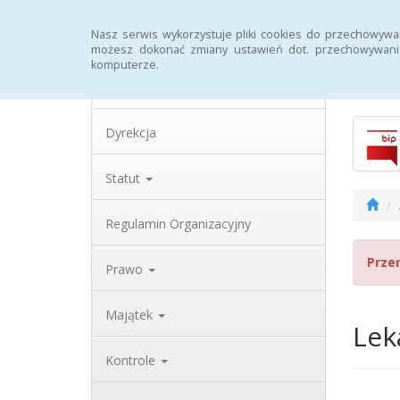
Strona główna
Archiwum
Rejestr zmian
Nasz serwis wykorzystuje pliki cookies do przechowywa
możesz dokonać zmiany ustawień dot. przechowywania
komputerze.
Biulety
Dane teleadresowe
Dyrekcja
Statut
Regulamin Organizacyjny
Prze
Prawo
Majątek
Lek
Kontrole