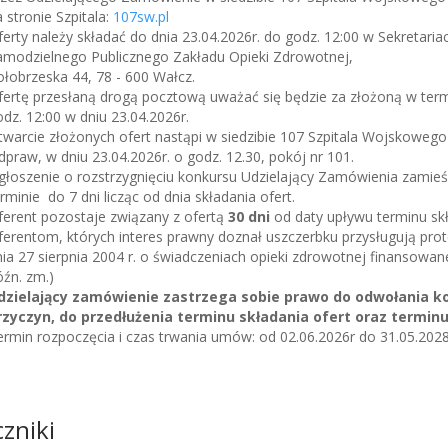
 stronie Szpitala:
107sw.pl
erty należy składać do dnia 23.04.2026r. do godz. 12:00 w Sekretari
amodzielnego Publicznego Zakładu Opieki Zdrowotnej,
łobrzeska 44, 78 - 600 Wałcz.
fertę przesłaną drogą pocztową uważać się będzie za złożoną w termi
dz. 12:00 w dniu 23.04.2026r.
twarcie złożonych ofert nastąpi w siedzibie 107 Szpitala Wojskoweg
praw, w dniu 23.04.2026r. o godz. 12.30, pokój nr 101.
łoszenie o rozstrzygnięciu konkursu Udzielający Zamówienia zamieści
rminie do 7 dni licząc od dnia składania ofert.
ferent pozostaje związany z ofertą
30 dni
od daty upływu terminu skł
ferentom, których interes prawny doznał uszczerbku przysługują pro
ia 27 sierpnia 2004 r. o świadczeniach opieki zdrowotnej finansowanej
źn. zm.)
dzielający zamówienie zastrzega sobie prawo do odwołania kon
rzyczyn, do przedłużenia terminu składania ofert oraz terminu
rmin rozpoczęcia i czas trwania umów: od 02.06.2026r do 31.05.2028
czniki