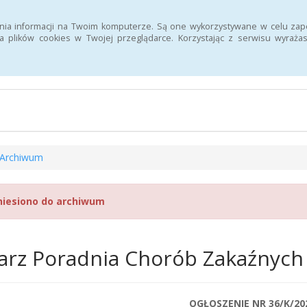
Szukaj
nia informacji na Twoim komputerze. Są one wykorzystywane w celu zap
 plików cookies w Twojej przeglądarce. Korzystając z serwisu wyra
n Informacji Publicznej 107 Szpitala Wojskowego z Przychodnią SPZ
Archiwum
niesiono do archiwum
arz Poradnia Chorób Zakaźnyc
OGŁOSZENIE NR 36/K/20