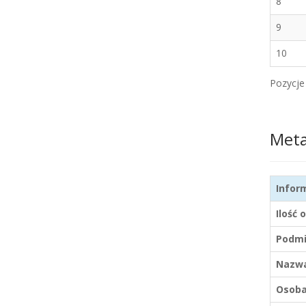
8
9
10
Pozycje 
Met
Infor
Ilość 
Podmi
Nazwa
Osoba