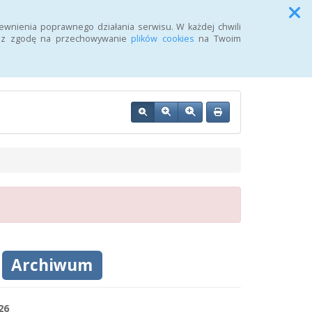
Przycisk wyszukaj duży
Szukaj
ewnienia poprawnego działania serwisu. W każdej chwili
żasz zgodę na przechowywanie
plików cookies
na Twoim
OZ w Wałczu
h
Archiwum
26