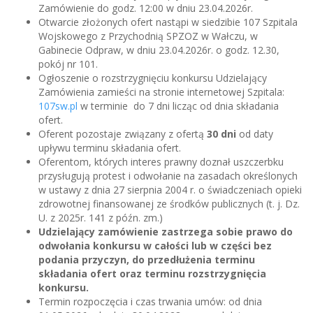
Zamówienie do godz. 12:00 w dniu 23.04.2026r.
Otwarcie złożonych ofert nastąpi w siedzibie 107 Szpitala
Wojskowego z Przychodnią SPZOZ w Wałczu, w
Gabinecie Odpraw, w dniu 23.04.2026r. o godz. 12.30,
pokój nr 101.
Ogłoszenie o rozstrzygnięciu konkursu Udzielający
Zamówienia zamieści na stronie internetowej Szpitala:
107sw.pl
w terminie do 7 dni licząc od dnia składania
ofert.
Oferent pozostaje związany z ofertą
30 dni
od daty
upływu terminu składania ofert.
Oferentom, których interes prawny doznał uszczerbku
przysługują protest i odwołanie na zasadach określonych
w ustawy z dnia 27 sierpnia 2004 r. o świadczeniach opieki
zdrowotnej finansowanej ze środków publicznych (t. j. Dz.
U. z 2025r. 141 z późn. zm.)
Udzielający zamówienie zastrzega sobie prawo do
odwołania konkursu w całości lub w części bez
podania przyczyn, do przedłużenia terminu
składania ofert oraz terminu rozstrzygnięcia
konkursu.
Termin rozpoczęcia i czas trwania umów: od dnia