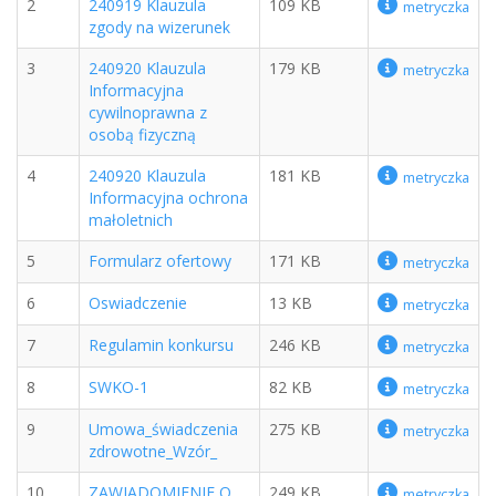
2
240919 Klauzula
109 KB
metryczka
zgody na wizerunek
3
240920 Klauzula
179 KB
metryczka
Informacyjna
cywilnoprawna z
osobą fizyczną
4
240920 Klauzula
181 KB
metryczka
Informacyjna ochrona
małoletnich
5
Formularz ofertowy
171 KB
metryczka
6
Oswiadczenie
13 KB
metryczka
7
Regulamin konkursu
246 KB
metryczka
8
SWKO-1
82 KB
metryczka
9
Umowa_świadczenia
275 KB
metryczka
zdrowotne_Wzór_
10
ZAWIADOMIENIE O
249 KB
metryczka