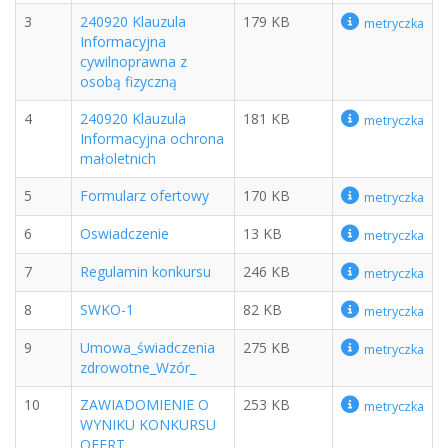
3
240920 Klauzula
179 KB
metryczka
Informacyjna
cywilnoprawna z
osobą fizyczną
4
240920 Klauzula
181 KB
metryczka
Informacyjna ochrona
małoletnich
5
Formularz ofertowy
170 KB
metryczka
6
Oswiadczenie
13 KB
metryczka
7
Regulamin konkursu
246 KB
metryczka
8
SWKO-1
82 KB
metryczka
9
Umowa_świadczenia
275 KB
metryczka
zdrowotne_Wzór_
10
ZAWIADOMIENIE O
253 KB
metryczka
WYNIKU KONKURSU
OFERT