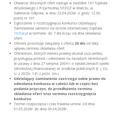
Otwarcie złożonych ofert nastąpi w siedzibie 107 Szpitala
Wojskowego z Przychodnią SPZOZ w Wałczu, w
Gabinecie Odpraw, w dniu 23.04.2026r. o godz. 12.30,
pokój nr 101.
Ogłoszenie o rozstrzygnięciu konkursu Udzielający
Zamówienia zamieści na stronie internetowej Szpitala:
107sw.pl
w terminie do 7 dni licząc od dnia składania
ofert.
Oferent pozostaje związany z ofertą
30 dni
od daty
upływu terminu składania ofert.
Oferentom, których interes prawny doznał uszczerbku
przysługują protest i odwołanie na zasadach określonych
w ustawy z dnia 27 sierpnia 2004 r. o świadczeniach opieki
zdrowotnej finansowanej ze środków publicznych (t. j. Dz.
U. z 2025r. 141 z późn. zm.)
Udzielający zamówienie zastrzega sobie prawo do
odwołania konkursu w całości lub w części bez
podania przyczyn, do przedłużenia terminu
składania ofert oraz terminu rozstrzygnięcia
konkursu.
Termin rozpoczęcia i czas trwania umów: od dnia
01.05.2026r. do dnia 30.04.2028r.