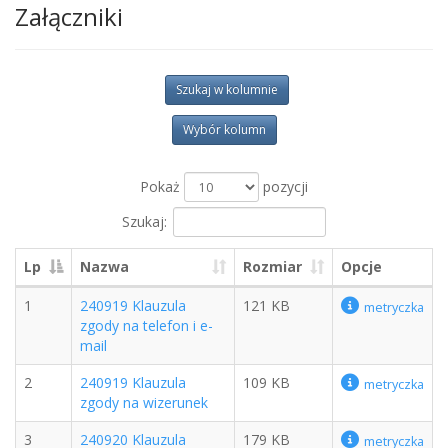
Załączniki
Szukaj w kolumnie
Wybór kolumn
Pokaż
pozycji
Szukaj:
Lp
Nazwa
Rozmiar
Opcje
1
240919 Klauzula
121 KB
metryczka
zgody na telefon i e-
mail
2
240919 Klauzula
109 KB
metryczka
zgody na wizerunek
3
240920 Klauzula
179 KB
metryczka