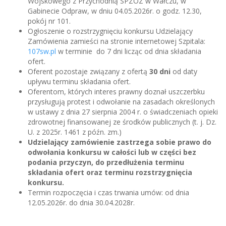
Wojskowego z Przychodnią SPZOZ w Wałczu, w
Gabinecie Odpraw, w dniu 04.05.2026r. o godz. 12.30,
pokój nr 101.
Ogłoszenie o rozstrzygnięciu konkursu Udzielający
Zamówienia zamieści na stronie internetowej Szpitala:
107sw.pl
w terminie do 7 dni licząc od dnia składania
ofert.
Oferent pozostaje związany z ofertą
30 dni
od daty
upływu terminu składania ofert.
Oferentom, których interes prawny doznał uszczerbku
przysługują protest i odwołanie na zasadach określonych
w ustawy z dnia 27 sierpnia 2004 r. o świadczeniach opieki
zdrowotnej finansowanej ze środków publicznych (t. j. Dz.
U. z 2025r. 1461 z późn. zm.)
Udzielający zamówienie zastrzega sobie prawo do
odwołania konkursu w całości lub w części bez
podania przyczyn, do przedłużenia terminu
składania ofert oraz terminu rozstrzygnięcia
konkursu.
Termin rozpoczęcia i czas trwania umów: od dnia
12.05.2026r. do dnia 30.04.2028r.