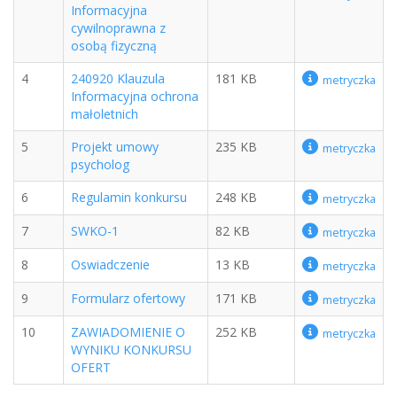
Informacyjna
cywilnoprawna z
osobą fizyczną
4
240920 Klauzula
181 KB
metryczka
Informacyjna ochrona
małoletnich
5
Projekt umowy
235 KB
metryczka
psycholog
6
Regulamin konkursu
248 KB
metryczka
7
SWKO-1
82 KB
metryczka
8
Oswiadczenie
13 KB
metryczka
9
Formularz ofertowy
171 KB
metryczka
10
ZAWIADOMIENIE O
252 KB
metryczka
WYNIKU KONKURSU
OFERT