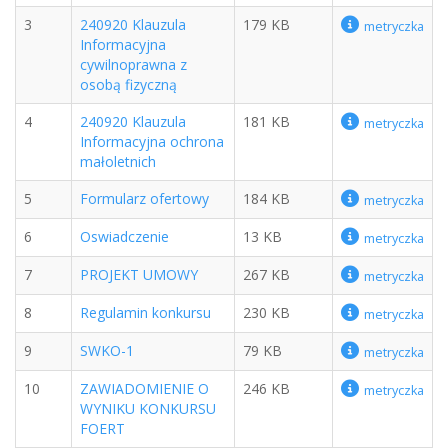
3
240920 Klauzula
179 KB
metryczka
Informacyjna
cywilnoprawna z
osobą fizyczną
4
240920 Klauzula
181 KB
metryczka
Informacyjna ochrona
małoletnich
5
Formularz ofertowy
184 KB
metryczka
6
Oswiadczenie
13 KB
metryczka
7
PROJEKT UMOWY
267 KB
metryczka
8
Regulamin konkursu
230 KB
metryczka
9
SWKO-1
79 KB
metryczka
10
ZAWIADOMIENIE O
246 KB
metryczka
WYNIKU KONKURSU
FOERT