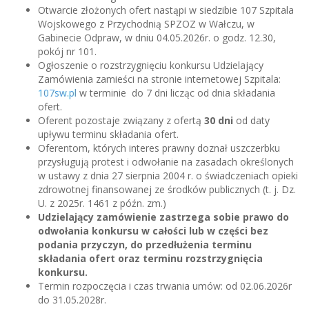
Otwarcie złożonych ofert nastąpi w siedzibie 107 Szpitala
Wojskowego z Przychodnią SPZOZ w Wałczu, w
Gabinecie Odpraw, w dniu 04.05.2026r. o godz. 12.30,
pokój nr 101.
Ogłoszenie o rozstrzygnięciu konkursu Udzielający
Zamówienia zamieści na stronie internetowej Szpitala:
107sw.pl
w terminie do 7 dni licząc od dnia składania
ofert.
Oferent pozostaje związany z ofertą
30 dni
od daty
upływu terminu składania ofert.
Oferentom, których interes prawny doznał uszczerbku
przysługują protest i odwołanie na zasadach określonych
w ustawy z dnia 27 sierpnia 2004 r. o świadczeniach opieki
zdrowotnej finansowanej ze środków publicznych (t. j. Dz.
U. z 2025r. 1461 z późn. zm.)
Udzielający zamówienie zastrzega sobie prawo do
odwołania konkursu w całości lub w części bez
podania przyczyn, do przedłużenia terminu
składania ofert oraz terminu rozstrzygnięcia
konkursu.
Termin rozpoczęcia i czas trwania umów: od 02.06.2026r
do 31.05.2028r.