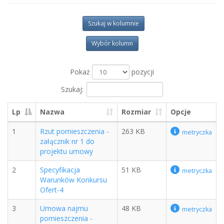
Szukaj w kolumnie
Wybór kolumn
Pokaż
pozycji
Szukaj:
Lp
Nazwa
Rozmiar
Opcje
1
Rzut pomieszczenia -
263 KB
metryczka
załącznik nr 1 do
projektu umowy
2
Specyfikacja
51 KB
metryczka
Warunków Konkursu
Ofert-4
3
Umowa najmu
48 KB
metryczka
pomieszczenia -