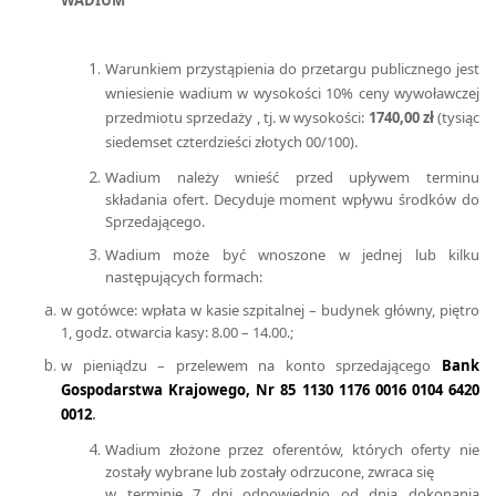
WADIUM
Warunkiem przystąpienia do przetargu publicznego jest
wniesienie wadium w wysokości 10% ceny wywoławczej
przedmiotu sprzedaży , tj. w wysokości:
1740,00 zł
(tysiąc
siedemset czterdzieści złotych 00/100).
Wadium należy wnieść przed upływem terminu
składania ofert. Decyduje moment wpływu środków do
Sprzedającego.
Wadium może być wnoszone w jednej lub kilku
następujących formach:
w gotówce: wpłata w kasie szpitalnej – budynek główny, piętro
1, godz. otwarcia kasy: 8.00 – 14.00.;
w pieniądzu – przelewem
na konto sprzedającego
Bank
Gospodarstwa Krajowego, Nr 85 1130 1176 0016 0104 6420
0012
.
Wadium złożone przez oferentów, których oferty nie
zostały wybrane lub zostały odrzucone, zwraca się
w terminie 7 dni odpowiednio od dnia dokonania