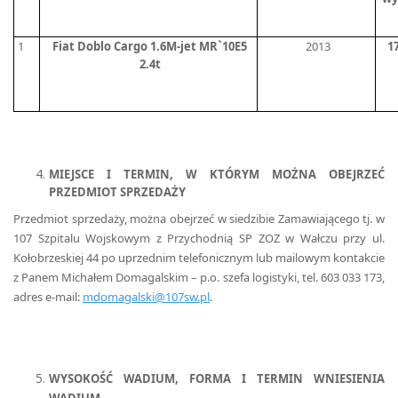
1
Fiat Doblo Cargo 1.6M-jet MR`10E5
2013
17
2.4t
MIEJSCE I TERMIN, W KTÓRYM MOŻNA OBEJRZEĆ
PRZEDMIOT SPRZEDAŻY
Przedmiot sprzedaży, można obejrzeć
w siedzibie Zamawiającego tj. w
107 Szpitalu Wojskowym z Przychodnią SP ZOZ w Wałczu przy ul.
Kołobrzeskiej 44 po uprzednim telefonicznym lub mailowym kontakcie
z Panem Michałem Domagalskim – p.o. szefa logistyki, tel. 603 033 173,
adres e-mail:
mdomagalski@107sw.pl
.
WYSOKOŚĆ WADIUM, FORMA I TERMIN WNIESIENIA