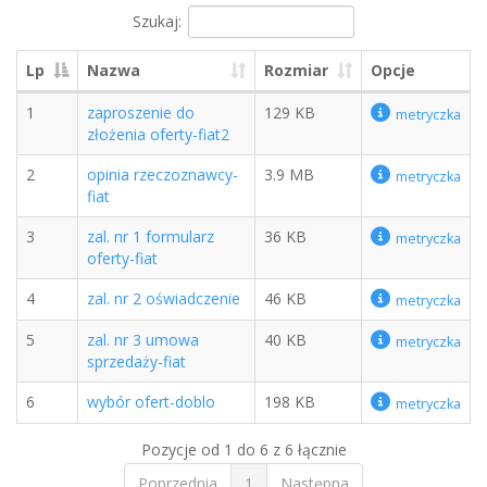
Szukaj:
Lp
Nazwa
Rozmiar
Opcje
1
zaproszenie do
129 KB
metryczka
złożenia oferty-fiat2
2
opinia rzeczoznawcy-
3.9 MB
metryczka
fiat
3
zal. nr 1 formularz
36 KB
metryczka
oferty-fiat
4
zal. nr 2 oświadczenie
46 KB
metryczka
5
zal. nr 3 umowa
40 KB
metryczka
sprzedaży-fiat
6
wybór ofert-doblo
198 KB
metryczka
Pozycje od 1 do 6 z 6 łącznie
Poprzednia
1
Następna