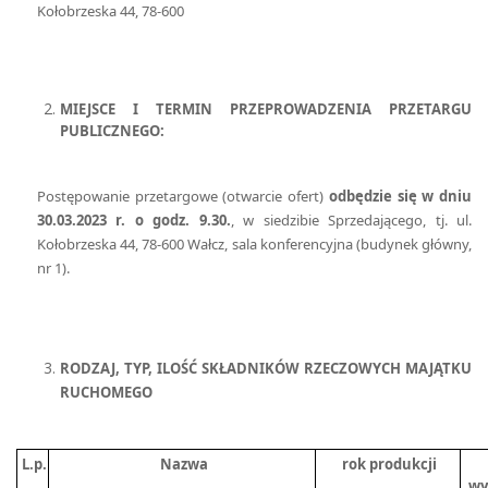
Kołobrzeska 44, 78-600
MIEJSCE I TERMIN PRZEPROWADZENIA PRZETARGU
PUBLICZNEGO:
Postępowanie przetargowe (otwarcie ofert)
odbędzie się w dniu
30.03.2023 r. o godz. 9.30.
, w siedzibie Sprzedającego, tj. ul.
Kołobrzeska 44, 78-600 Wałcz, sala konferencyjna (budynek główny,
nr 1).
RODZAJ, TYP, ILOŚĆ SKŁADNIKÓW RZECZOWYCH MAJĄTKU
RUCHOMEGO
L.p.
Nazwa
rok produkcji
wy