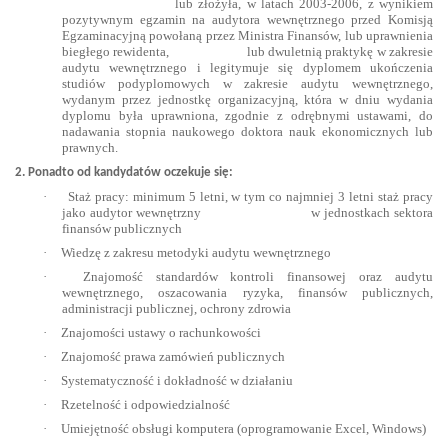
lub złożyła, w latach 2003-2006, z wynikiem
pozytywnym egzamin na audytora wewnętrznego przed Komisją
Egzaminacyjną powołaną przez Ministra Finansów, lub uprawnienia
biegłego rewidenta,
lub dwuletnią praktykę w zakresie
audytu wewnętrznego i legitymuje się dyplomem ukończenia
studiów podyplomowych w zakresie audytu wewnętrznego,
wydanym przez jednostkę organizacyjną, która w dniu wydania
dyplomu była uprawniona, zgodnie z odrębnymi ustawami, do
nadawania stopnia naukowego doktora nauk ekonomicznych lub
prawnych.
2. Ponadto od kandydatów oczekuje się:
·
Staż pracy: minimum 5 letni, w tym co najmniej 3 letni staż pracy
jako audytor wewnętrzny
w jednostkach sektora
finansów publicznych
·
Wiedzę z zakresu metodyki audytu wewnętrznego
·
Znajomość standardów kontroli finansowej oraz audytu
wewnętrznego, oszacowania ryzyka, finansów publicznych,
administracji publicznej, ochrony zdrowia
·
Znajomości ustawy o rachunkowości
·
Znajomość prawa zamówień publicznych
·
Systematyczność i dokładność w działaniu
·
Rzetelność i odpowiedzialność
·
Umiejętność obsługi komputera (oprogramowanie Excel, Windows)