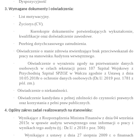
·
Dyspozycyjność
3. Wymagane dokumenty i oświadczenia:
·
List motywacyjny.
·
Życiorys (CV).
·
Kserokopie dokumentów potwierdzających wykształcenie,
kwalifikacje oraz doświadczenie zawodowe.
·
Przebieg dotychczasowego zatrudnienia.
·
Oświadczenie o stanie zdrowia stwierdzające brak przeciwwskazań do
pracy na stanowisku Audytora wewnętrznego.
·
Oświadczenie o wyrażeniu zgody na przetwarzanie danych
osobowych w celach rekrutacji przez 107 Szpital Wojskowy z
Przychodnią Szpital SPZOZ w Wałczu zgodnie z Ustawą z dnia
10.05.2018r o ochronie danych osobowych (Dz.U. 2019 poz. 1781 z
póź. zm.).
·
Oświadczenie o niekaralności.
·
Oświadczenie kandydata o pełnej zdolności do czynności prawnych
oraz korzystania z pełni praw publicznych.
4. Ogólny zakres zadań realizowanych na stanowisku:
·
Wynikające z Rozporządzenia Ministra Finansów z dnia 04 września
2015r. w sprawie audytu wewnętrznego oraz informacji o pracy i
wynikach tego audytu (tj.: Dz.U. z 2018 r. poz. 506)
·
Wynikające z ustawy z dnia 27 sierpnia 2009 r. o finansach