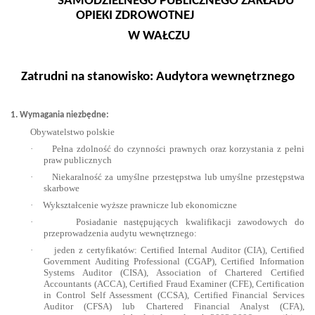
SAMODZIELNEGO PUBLICZNEGO ZAKŁADU
OPIEKI ZDROWOTNEJ
W WAŁCZU
Zatrudni na stanowisko: Audytora wewnętrznego
1. Wymagania niezbędne:
Obywatelstwo polskie
·
Pełna zdolność do czynności prawnych oraz korzystania z pełni
praw publicznych
·
Niekaralność za umyślne przestępstwa lub umyślne przestępstwa
skarbowe
·
Wykształcenie wyższe prawnicze lub ekonomiczne
·
Posiadanie następujących kwalifikacji zawodowych do
przeprowadzenia audytu wewnętrznego:
·
jeden z certyfikatów: Certified Internal Auditor (CIA), Certified
Government Auditing Professional (CGAP), Certified Information
Systems Auditor (CISA), Association of Chartered Certified
Accountants (ACCA), Certified Fraud Examiner (CFE), Certification
in Control Self Assessment (CCSA), Certified Financial Services
Auditor (CFSA) lub Chartered Financial Analyst (CFA),