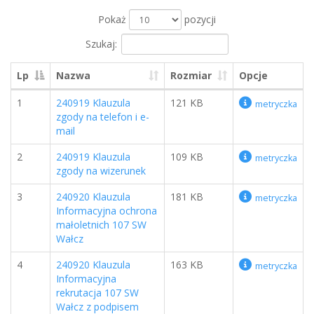
Pokaż
pozycji
Szukaj:
Lp
Nazwa
Rozmiar
Opcje
1
240919 Klauzula
121 KB
metryczka
zgody na telefon i e-
mail
2
240919 Klauzula
109 KB
metryczka
zgody na wizerunek
3
240920 Klauzula
181 KB
metryczka
Informacyjna ochrona
małoletnich 107 SW
Wałcz
4
240920 Klauzula
163 KB
metryczka
Informacyjna
rekrutacja 107 SW
Wałcz z podpisem