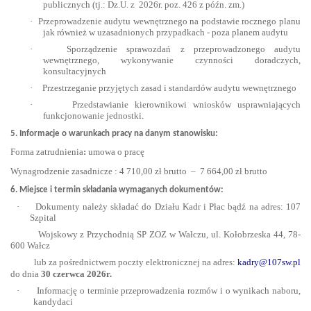
publicznych (tj.: Dz.U. z 2026r. poz. 426 z późn. zm.)
·
Przeprowadzenie audytu wewnętrznego na podstawie rocznego planu
jak również w uzasadnionych przypadkach - poza planem audytu
·
Sporządzenie sprawozdań z przeprowadzonego audytu
wewnętrznego, wykonywanie czynności doradczych,
konsultacyjnych
·
Przestrzeganie przyjętych zasad i standardów audytu wewnętrznego
·
Przedstawianie kierownikowi wniosków usprawniających
funkcjonowanie jednostki
.
5. Informacje o warunkach pracy na danym stanowisku:
Forma zatrudnienia
:
umowa o pracę
Wynagrodzenie zasadnicze : 4 710,00 zł brutto
–
7 664,00 zł brutto
6. Miejsce i termin składania wymaganych dokumentów:
·
Dokumenty należy składać do Działu Kadr i Płac bądź na adres: 107
Szpital
Wojskowy z Przychodnią SP ZOZ w Wałczu, ul. Kołobrzeska 44, 78-
600 Wałcz
lub za pośrednictwem poczty elektronicznej na adres:
kadry@107sw.pl
do dnia
30 czerwca 2026r.
·
Informację o terminie przeprowadzenia rozmów i o wynikach naboru,
kandydaci