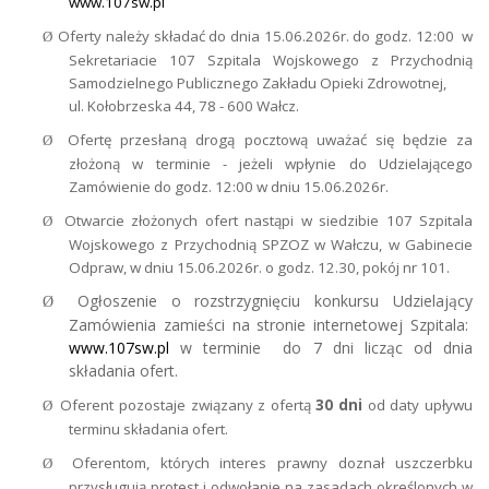
www.107sw.pl
Oferty należy składać do dnia 15.06.2026r. do godz. 12:00
w
Ø
Sekretariacie 107 Szpitala Wojskowego z Przychodnią
Samodzielnego Publicznego Zakładu Opieki Zdrowotnej,
ul. Kołobrzeska 44, 78 - 600 Wałcz.
Ofertę przesłaną drogą pocztową uważać się będzie za
Ø
złożoną w terminie - jeżeli wpłynie do Udzielającego
Zamówienie do godz. 12:00 w dniu 15.06.2026r.
Otwarcie złożonych ofert nastąpi w siedzibie 107 Szpitala
Ø
Wojskowego z Przychodnią SPZOZ w Wałczu,
w Gabinecie
Odpraw, w dniu 15.06.2026r. o godz. 12.30, pokój nr 101.
Ogłoszenie o rozstrzygnięciu konkursu Udzielający
Ø
Zamówienia zamieści na stronie internetowej Szpitala:
www.107sw.pl
w terminie
do 7 dni licząc od dnia
składania ofert.
Oferent pozostaje związany z ofertą
30 dni
od daty upływu
Ø
terminu składania ofert.
Oferentom, których interes prawny doznał uszczerbku
Ø
przysługują protest i odwołanie na zasadach określonych w