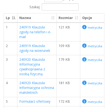
Szukaj:
Lp
Nazwa
Rozmiar
Opcje
1
240919 Klauzula
121 KB
metryczka
zgody na telefon i e-
mail
2
240919 Klauzula
109 KB
metryczka
zgody na wizerunek
3
240920 Klauzula
179 KB
metryczka
Informacyjna
cywilnoprawna z
osobą fizyczną
4
240920 Klauzula
181 KB
metryczka
Informacyjna ochrona
małoletnich
5
Formularz ofertowy
172 KB
metryczka