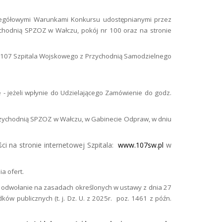
zegółowymi Warunkami Konkursu udostępnianymi przez
chodnią SPZOZ w Wałczu, pokój nr 100 oraz na stronie
e 107 Szpitala Wojskowego z Przychodnią Samodzielnego
 - jeżeli wpłynie do Udzielającego Zamówienie do godz.
Przychodnią SPZOZ w Wałczu,
w Gabinecie Odpraw, w dniu
i na stronie internetowej Szpitala:
www.107sw.pl
w
a ofert.
i odwołanie na zasadach określonych w ustawy z dnia 27
ów publicznych (t. j. Dz. U. z 2025r.
poz. 1461 z późn.