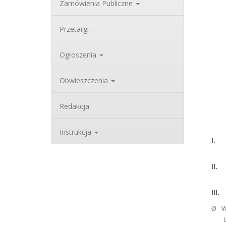
Zamówienia Publiczne
Przetargi
Ogłoszenia
Obwieszczenia
Redakcja
Instrukcja
I.
II.
III.
W
Ø