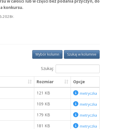
u w całości lub w części bez podania przyczyn, do
ia konkursu.
6.2028r.
Wybór kolumn
Szukaj w kolumnie
Szukaj:
Rozmiar
Opcje
121 KB
metryczka
109 KB
metryczka
179 KB
metryczka
181 KB
metryczka