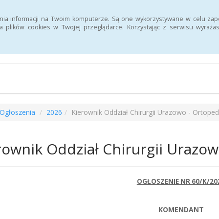
Szukaj
nia informacji na Twoim komputerze. Są one wykorzystywane w celu zap
 plików cookies w Twojej przeglądarce. Korzystając z serwisu wyra
n Informacji Publicznej 107 Szpitala Wojskowego z Przychodnią SPZ
Ogłoszenia
2026
Kierownik Oddział Chirurgii Urazowo - Ortope
rownik Oddział Chirurgii Urazow
OGŁOSZENIE NR 60/K/20
KOMENDANT