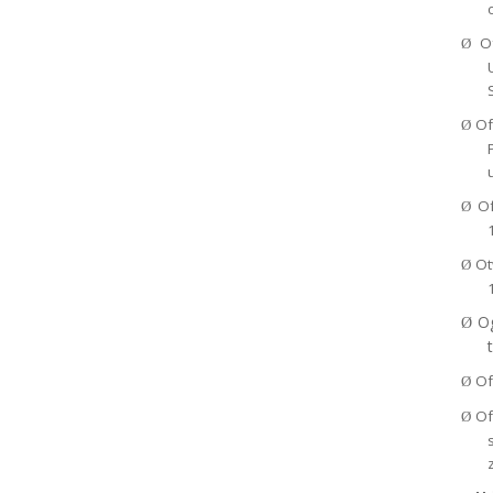
O
Ø
Of
Ø
Of
Ø
Ot
Ø
Og
Ø
Of
Ø
Of
Ø