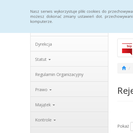
Strona główna
Archiwum
Rejestr zmian
Nasz serwis wykorzystuje pliki cookies do przechowywa
możesz dokonać zmiany ustawień dot. przechowywania
komputerze.
Biulety
Dane teleadresowe
Dyrekcja
Statut
Regulamin Organizacyjny
Rej
Prawo
Majątek
Kontrole
Pokaż