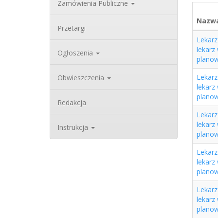
Zamówienia Publiczne
Nazw
Przetargi
Lekarz 
lekarz
Ogłoszenia
planow
Lekarz 
Obwieszczenia
lekarz
planow
Redakcja
Lekarz 
lekarz
Instrukcja
planow
Lekarz 
lekarz
planow
Lekarz 
lekarz
planow