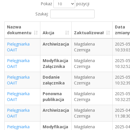
Pokaż
pozycji
Szukaj:
Nazwa
Data
dokumentu
Akcja
Zaktualizował
zmiany
Pielęgniarka
Archiwizacja
Magdalena
2025-05
OAiIT
Czerniga
10:33:0
Pielęgniarka
Modyfikacja
Magdalena
2025-05
OAiIT
Załącznika
Czerniga
10:32:5
Pielęgniarka
Dodanie
Magdalena
2025-05
OAiIT
załącznika
Czerniga
10:32:3
Pielęgniarka
Ponowna
Magdalena
2025-05
OAiIT
publikacja
Czerniga
10:32:2
Pielęgniarka
Archiwizacja
Magdalena
2025-04
OAiIT
Czerniga
11:38:3
Pielęgniarka
Modyfikacja
Magdalena
2025-04