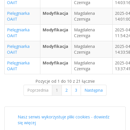
OAiIT
Czerniga
14:03:1
Pielęgniarka
Modyfikacja
Magdalena
2025-04
OAiIT
Czerniga
14:01:0
Pielęgniarka
Modyfikacja
Magdalena
2025-04
OAiIT
Czerniga
11:54:2
Pielęgniarka
Modyfikacja
Magdalena
2025-04
OAiIT
Czerniga
14:33:5
Pielęgniarka
Modyfikacja
Magdalena
2025-04
OAiIT
Czerniga
13:37:4
Pozycje od 1 do 10 z 21 łącznie
Poprzednia
1
2
3
Następna
Nasz serwis wykorzystuje pliki cookies - dowiedz
się więcej